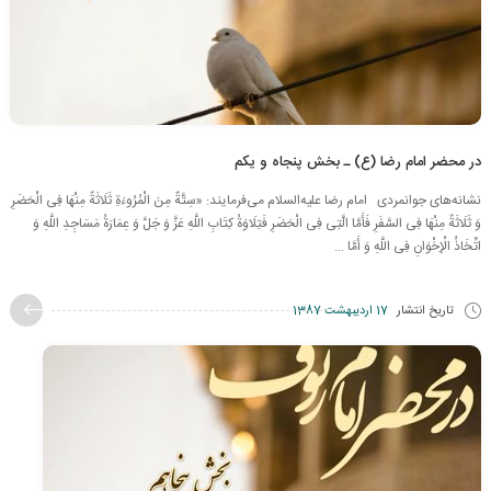
در محضر امام رضا (ع) ـ بخش پنجاه و یکم
نشانه‌های جوانمردی امام رضا علیه‌السلام می‌فرمایند: «سِتَّةٌ مِنَ الْمُرُوءَةِ ثَلَاثَةٌ مِنْهَا فِی الْحَضَرِ
وَ ثَلَاثَةٌ مِنْهَا فِی السَّفَرِ فَأَمَّا الَّتِی فِی الْحَضَرِ فَتِلَاوَةُ كِتَابِ اللَّهِ عَزَّ وَ جَلَّ وَ عِمَارَةُ مَسَاجِدِ اللَّهِ وَ
اتِّخَاذُ الْإِخْوَانِ فِی اللَّهِ وَ أَمَّا ...
تاریخ انتشار
17 اردیبهشت 1387