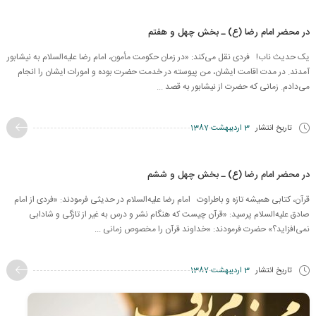
در محضر امام رضا (ع) ـ بخش چهل و هفتم
یک حدیث ناب! فردی نقل می‌کند: «در زمان حکومت مأمون، امام رضا علیه‌السلام به نیشابور
آمدند. در مدت اقامت ایشان، من پیوسته در خدمت حضرت بوده و امورات ایشان را انجام
می‌دادم. زمانی که حضرت از نیشابور به قصد ...
تاریخ انتشار
3 اردیبهشت 1387
در محضر امام رضا (ع) ـ بخش چهل و ششم
قرآن، کتابی همیشه تازه و باطراوت امام رضا علیه‌السلام در حدیثی فرمودند: «فردی از امام
صادق علیه‌السلام پرسید: «قرآن چیست که هنگام نشر و درس به غیر از تازگی و شادابی
نمی‌افزاید؟» حضرت فرمودند: «خداوند قرآن را مخصوص زمانی ...
تاریخ انتشار
3 اردیبهشت 1387