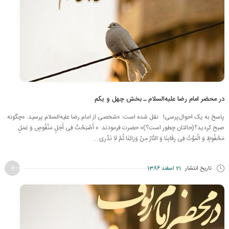
در محضر امام رضا علیه‌السلام ـ بخش چهل و یکم
پاسخ به یک احوال‌پرسی! نقل شده است: «شخصی از امام رضا علیه‌السلام پرسید: «چگونه
صبح کردید؟(حالتان چطور است؟)» حضرت فرمودند: « أَصْبَحْتُ فِی‏ أَجَلٍ‏ مَنْقُوصٍ‏ وَ عَمَلٍ
مَحْفُوظٍ وَ الْمَوْتُ فِی رِقَابِنَا وَ النَّارُ مِنْ وَرَائِنَا ثُمَّ لَا نَدْرِی ...
تاریخ انتشار
21 اسفند 1386