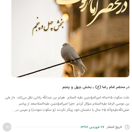
در محضر امام رضا (ع) ـ بخش چهل و پنجم
علت سکوت 25ساله امیرالمؤمنین علیه السلام هیثم بن عبدالله رمّانی نقل می‌کند: «از علی
بن موسی الرضا علیه‌السلام‌ سؤال كردم: «چرا امیرالمؤمنین علیه‌السلامبعد از پیامبر
صلی‌الله‌علیه‌وآله 25 سال با دشمنان خود پیکار نکردند (و سکوت نمودند) و سپس در ...
تاریخ انتشار
27 فروردین 1387