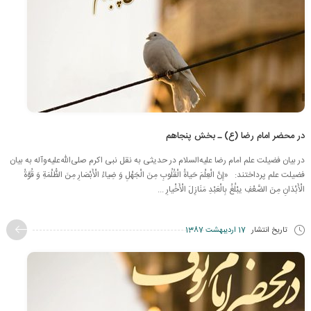
در محضر امام رضا (ع) ـ بخش پنجاهم
در بیان فضیلت علم امام رضا علیه‌السلام در حدیثی به نقل نبی اکرم صلی‌الله‌علیه‌وآله به بیان
فضیلت علم پرداختند: «إِنَّ الْعِلْمَ‏ حَیاةُ الْقُلُوبِ‏ مِنَ‏ الْجَهْلِ‏ وَ ضِیاءُ الْأَبْصَارِ مِنَ الظُّلْمَةِ وَ قُوَّةُ
الْأَبْدَانِ مِنَ الضَّعْفِ یبْلُغُ بِالْعَبْدِ مَنَازِلَ الْأَخْیارِ ...
تاریخ انتشار
17 اردیبهشت 1387