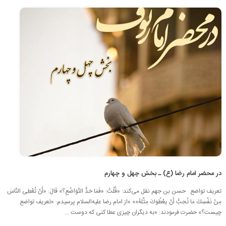
در محضر امام رضا (ع) ـ بخش چهل و چهارم
تعریف تواضع حسن بن جهم نقل می‌کند: «قُلْتُ: «فَمَا حَدُّ التَّوَاضُعِ؟» قَالَ: «أَنْ تُعْطِی النَّاسَ
مِنْ نَفْسِكَ مَا تُحِبُّ أَنْ یعْطُوكَ مِثْلَهُ»» «از امام رضا علیه‌السلام پرسیدم: «تعریف تواضع
چیست؟» حضرت فرمودند: «به دیگران چیزی عطا کنی که دوست ...