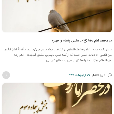
در محضر امام رضا (ع) ـ بخش پنجاه و چهارم
معنای کلمه عامه امام رضا علیه‌السلام در ارتباط با عوام مردم می‌فرمایند: «الْعَامَّةُ اسْمٌ‏ مُشْتَقٌ‏
مِنَ الْعَمَى...» «عامه اسمی است که از کلمه عمی:نابینایی مشتق گردیده» امام رضا
علیه‌السلام، واژه عامه را مشتق از عمی به معنای نابینایی ...
تاریخ انتشار
30 اردیبهشت 1387