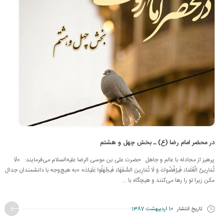
در محضر امام رضا (ع) ـ بخش چهل و هشتم
پرهیز از مجادله با عالم و جاهل حضرت علی بن موسی الرضا علیه‌السلام‌ می‌فرمایند: «لَا
تُمَارِینَّ الْعُلَمَاءَ فَیرْفُضُوكَ وَ لَا تُمَارِینَ‏ السُّفَهَاءَ فَیجْهَلُوا عَلَیكَ» «به هیچ‌وجه با دانشمندان جدال
مکن زیرا تو را رها می‌کنند و هیچگاه با ...
تاریخ انتشار
10 اردیبهشت 1387