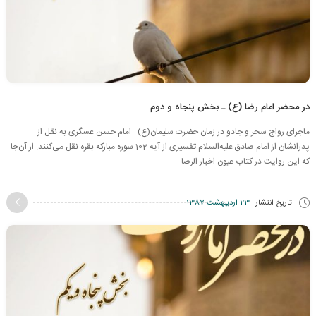
در محضر امام رضا (ع) ـ بخش پنجاه و دوم
ماجرای رواج سحر و جادو در زمان حضرت سلیمان(ع) امام حسن عسگری به نقل از
پدران‍شان از امام صادق علیه‌السلام تفسیری از آیه 102 سوره مبارکه بقره نقل می‌کنند. از آن‌جا
که این روایت در کتاب عیون اخبار الرضا ...
تاریخ انتشار
23 اردیبهشت 1387