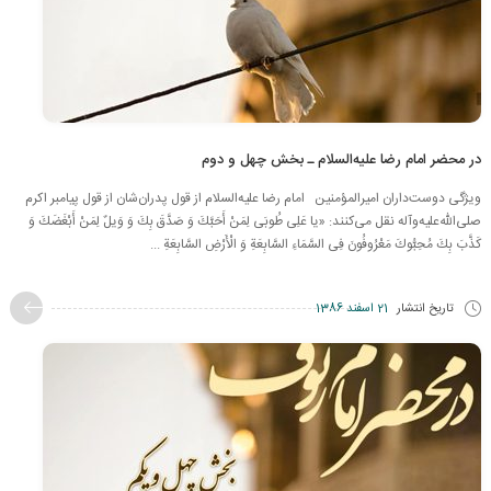
در محضر امام رضا علیه‌السلام ـ بخش چهل و دوم
ویژگی دوست‌داران امیرالمؤمنین امام رضا علیه‌السلام از قول پدران‌شان از قول پیامبر اکرم
صلی‌الله‌علیه‌وآله نقل می‌کنند: «یا عَلِی‏ طُوبَى‏ لِمَنْ‏ أَحَبَّكَ‏ وَ صَدَّقَ بِكَ وَ وَیلٌ لِمَنْ أَبْغَضَكَ وَ
كَذَّبَ بِكَ مُحِبُّوكَ مَعْرُوفُونَ فِی السَّمَاءِ السَّابِعَةِ وَ الْأَرْضِ السَّابِعَةِ ...
تاریخ انتشار
21 اسفند 1386