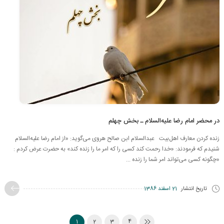
در محضر امام رضا علیه‌السلام ـ بخش چهلم
زنده کردن معارف اهل‌بیت عبدالسلام ابن صالح هروی می‌گوید: «از امام رضا علیه‌السلام
شنیدم که فرمودند: «خدا رحمت كند كسی را كه امر ما را زنده كند» به حضرت عرض كردم :
«چگونه كسی می‌تواند امر شما را زنده ...
تاریخ انتشار
21 اسفند 1386
1
2
3
4