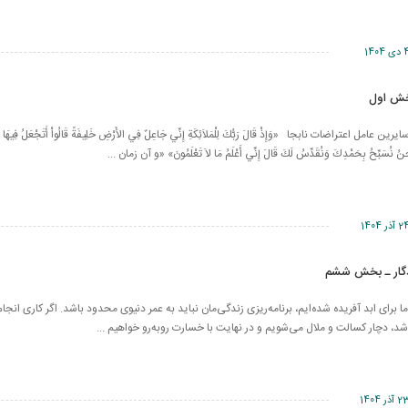
ی 1404
خش اول
عامل اعتراضات نابجا «وَإِذْ قَالَ رَبُّكَ لِلْمَلاَئِكَةِ إِنِّي جَاعِلٌ فِي الأَرْضِ خَلِيفَةً قَالُواْ أَتَجْعَلُ فِيهَا م
نُ نُسَبِّحُ بِحَمْدِكَ وَنُقَدِّسُ لَكَ قَالَ إِنِّي أَعْلَمُ مَا لاَ تَعْلَمُونَ» «و آن زمان ...
 آذر 1404
دگار ـ بخش ششم
 برای ابد آفریده شده‌ایم، برنامه‌ریزی زندگی‌مان نباید به عمر دنیوی محدود باشد. اگر کاری انجام
شد، دچار کسالت و ملال می‌شویم و در نهایت با خسارت روبه‌رو خواهیم ...
 آذر 1404