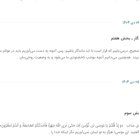
 دی 1404
گار ـ بخش هفتم
ح، درمی‌یابیم که قرار است تا ابد ماندگار باشیم؛ پس آنچه به دست می‌آوریم باید در عوالم م
بیند. همچنین می‌دانیم آنچه موجب ناخشنودی ما می‌شود و به وضعیت روحی‌مان ...
 دی 1404
بخش سوم
 «وَ إِذْ قُلْتُمْ يَا مُوسَى لَن نُّؤْمِنَ لَكَ حَتَّى نَرَى اللَّهَ جَهْرَةً فَأَخَذَتْكُمُ الصَّاعِقَةُ وَ أَنتُمْ تَنظُرُ
تيد: اى موسى! هرگز به تو ايمان نمى‌آوريم مگر اينكه خدا را ...