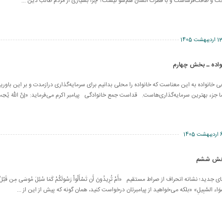
ت و طاقت‌فرساست و با فطرت انسان هم‌سو نیست؟ چرا بسیاری از مردم طالب دین ...
اردیبهشت 1405
واده ـ بخش چهارم
خانواده به این معناست که خانواده را محلی بدانیم برای سرمایه‌گذاری درازمدت و بر این باوری
جزء بهترین سرمایه‌گذاری‌هاست. قداست جمع خانوادگی پیامبر اکرم می‌فرماید: «إنَّ اللّهَ يُحِبُّ 
بهشت 1405
بخش ششم
؛ نشانه انحراف از صراط مستقیم «أَمْ تُرِيدُونَ أَن تَسْأَلُواْ رَسُولَكُمْ كَمَا سُئِلَ مُوسَى مِن قَبْلُ وَمَن 
َلَّ سَوَاء السَّبِيلِ» «بلکه می‌خواهید از پیامبرتان درخواست کنید، همان گونه که پیش از این از ...