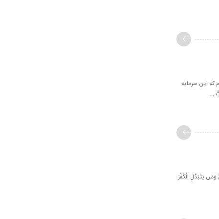
م که این سرمایه
...
يَتَبَدَّلِ الْكُفْرَ