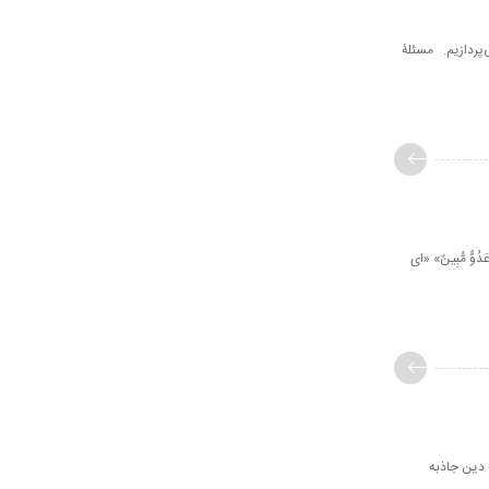
‌پردازیم. مسئلۀ
َدُوٌّ مُّبِینٌ» «اى
 دین جاذبه