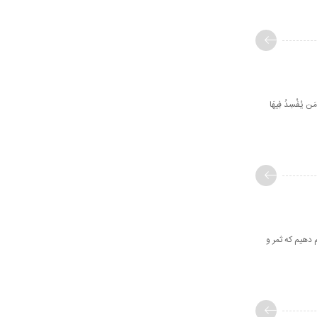
َن يُفْسِدُ فِيهَا
 دهیم که ثمر و