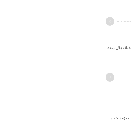
ختلف باقی بماند،
ونَ» «و (نيز بخاطر