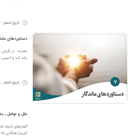
تاریخ انتشار
26
دستاوردهای ماند
مقدمه در نگرش صحی
رشد کند و آسیبی ن
تاریخ انتشار
25
علل و عوامل ـ 
گفتارهای نابجا، عامل عذاب
آوريد) هنگامى كه گف