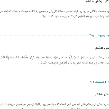
دگار ـ بخش هشتم
ای سلامت اخلاقی و روانی ابتدا به دو مسئلۀ کاربردی و سپس به ادامۀ مبحث جلسات گذشته می
ود را با افراد دروغگو تنظیم کنیم؟ در پاسخ باید گفت: اولاً ...
اردیبهشت 1405
بخش هشتم
م الهی «یا أَیهَا النَّاسُ كُلُواْ مِمَّا فِی الأَرْضِ حَلاَلًا طَیبًا وَلاَ تَتَّبِعُواْ خُطُوَاتِ الشَّیطَانِ إِنَّهُ لَكُمْ ع
ین، حلال و پاكیزه است، بخورید و از گام‌هاى (وسوسه انگیز) ...
اردیبهشت 1405
بخش هشتم
ی یکی از پرسش‌های اساسی این است که چرا بسیاری از افراد از دین رویگردان می‌شوند؟ آیا