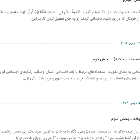
ه حیوانیت «وَ لَقَدْ عَلِمْتُمُ الَّذِينَ اعْتَدَواْ مِنكُمْ فِي السَّبْتِ فَقُلْنَا لَهُمْ كُونُواْ قِرَدَةً خَاسِئِينَ» «
خودتان كه در روز شنبه، نافرمانى كردند (و به جاى تعطيل كردن كار در اين ...
بهمن 1404
(صحیفه سجادیه) ـ بخش دوم
عی به معنای تقویت استعدادهای مرتبط با بُعد اجتماعی انسان و تنظیم رفتارهای اجتماعی او بر
 ارزش‌های انسانی در روابط و تعاملات فردی و جمعی ظهور و بروز یابد. یکی از ...
بهمن 1404
واده ـ بخش سوم
ر در آینده خانواده در مبحث آینده‌پژوهی، نگاه ما به خانواده نوعی سرمایه‌گذاری بسیار ارزشمند
ح آن آشنا باشیم، سود آن ابدی خواهد بود؛ اما در صورت ناآگاهی یا اجرای ناصحیح، با ...