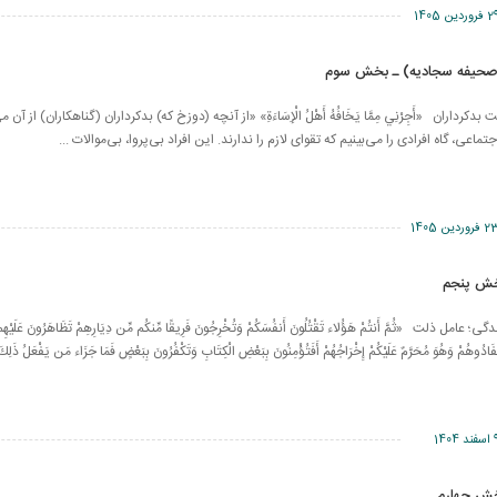
فروردین 1405
(صحیفه سجادیه) ـ بخش سوم
کرداران «أَجِرْنِي مِمَّا يَخَافُهُ أَهْلُ الْإِسَاءَةِ» «‌از‌ آنچه (دوزخ که) بدکرداران (گناهکاران) ‌از‌ ‌آن‌ 
ماعی، گاه افرادی را می‌بینیم که تقوای لازم را ندارند. این افراد بی‌پروا، بی‌موالات ...
فروردین 1405
خش پنجم
مل ذلت «ثُمَّ أَنتُمْ هَؤُلاء تَقْتُلُونَ أَنفُسَكُمْ وَتُخْرِجُونَ فَرِيقًا مِّنكُم مِّن دِيَارِهِمْ تَظَاهَرُونَ عَلَيْهِم بِا
فَادُوهُمْ وَهُوَ مُحَرَّمٌ عَلَيْكُمْ إِخْرَاجُهُمْ أَفَتُؤْمِنُونَ بِبَعْضِ الْكِتَابِ وَتَكْفُرُونَ بِبَعْضٍ فَمَا جَزَاء مَن يَفْعَلُ ذَلِك
ند 1404
خش چهارم