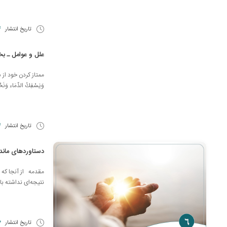
تاریخ انتشار
4 د
علل و عوامل ـ ب
ممتاز کردن خود از سایرین 
وَيَسْفِكُ الدِّمَاء وَنَحْ
تاریخ انتشار
24
دستاوردهای مان
مقدمه از آنجا که ما
نتیجه‌ای نداشته با
تاریخ انتشار
23