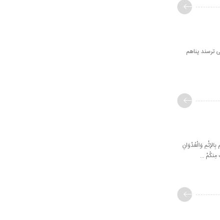
‌مى‌ ترسند پناهم
لإِثْمِ وَالْعُدْوَانِ
َ مِنكُمْ ...