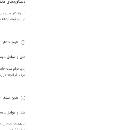
دستاوردهای مان
دو راهکار عملی بر
اول: چگونه ارتباط خ
تاریخ انتشار
27 
علل و عوامل ـ 
رزق حرام علت جابجایی احکا
مردم! از آنچه در زم
تاریخ انتشار
13 
علل و عوامل ـ 
سفاهت؛ علت بی‌دین