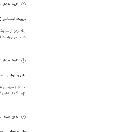
تاریخ انتشار
29 
تربیت اجتماعی 
پناه بردن از سرنوشت بد
ده.» در ارتباطات اجت
تاریخ انتشار
23 
علل و عوامل ـ ب
اخراج از سرزمین بندگی؛ عا
وَإِن يَأتُوكُمْ أُسَارَى تُ
تاریخ انتشار
9 اسف
علل و عوامل ـ ب