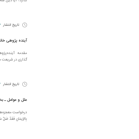
ندارد؟ آیا دین سخ
تاریخ انتشار
13 
آینده پژوهی خان
مقدمه آینده‌پژوهی 
گذاری در شریعت ما 
تاریخ انتشار
6 اردی
علل و عوامل ـ 
درخواست معجزه‌های جدید
بِالإِيمَانِ فَقَدْ ض