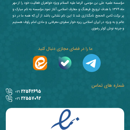
مؤسسه علمیه علی بن موسی الرضا علیه السلام ویژه خواهران فعالیت خود را از مهر
ماه ۱۳۷۹ با هدف ترویج فرهنگ و معارف اسلامی آغاز نمود.مؤسسه به نام مبارک و
پر برکت ثامن الحجج نامگذاری شد تا این نام نشانی باشد از آن که همه ما در دو
عالم و به ویژه در ایران اسلامی ریزه خوار سفره‌ی معرفتی و مادی امام رئوف هستیم
و جرعه نوش کوثر رضوی.
ما را در فضای مجازی دنبال کنید
شماره های تماس
22542695
021
22557092
021