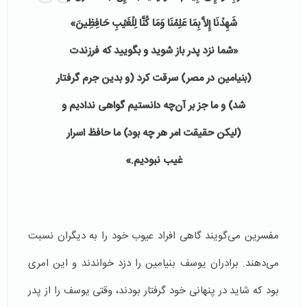
شَهِدْنَا إِلاَّ بِمَا عَلِمْنَا وَمَا كُنَّا لِلْغَيْبِ حَافِظِينَ»
«
شما نزد پدر باز شوید و بگویید که فرزندت
(بنیامین در مصر) سرقت کرد (و بدین جرم گرفتار
شد) و ما جز بر آن‌چه دانستیم گواهی ندادیم و
(لیکن حقیقت امر هر چه بود) ما حافظ اسرار
غیب نبودیم.»
مفسرین می‌گویند گاهی افراد عیوب خود را به دیگران نسبت
می‌دهند. برادران یوسف بنیامین را دزد خواندند و این امری
بود که شاید در پنهانی خود گرفتار بودند، وقتی یوسف را از پدر