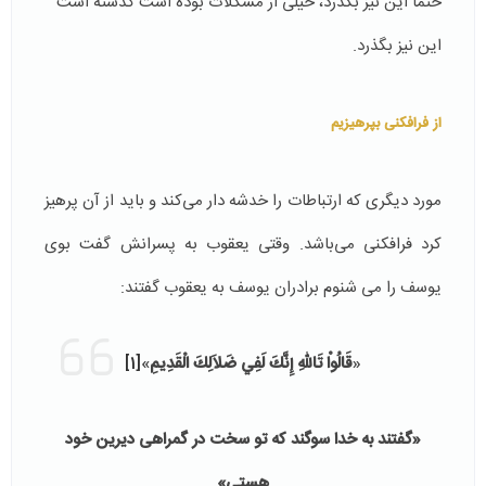
حتما این نیز بگذرد، خیلی از مشکلات بوده است گذشته است
این نیز بگذرد.
از فرافکنی بپرهیزیم
مورد دیگری که ارتباطات را خدشه دار می‌کند و باید از آن پرهیز
کرد فرافکنی می‌باشد. وقتی یعقوب به پسرانش گفت بوی
یوسف را می شنوم برادران یوسف به یعقوب گفتند:
«
قَالُواْ تَاللّهِ إِنَّكَ لَفِي ضَلاَلِكَ الْقَدِيمِ
»
[1]
«گفتند به خدا سوگند كه تو سخت در گمراهى ديرين خود
هستى»