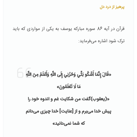
پرهیز از درد دل
قرآن در آیه 86 سوره مبارکه یوسف به یکی از مواردی که باید
ترک شود اشاره می‌فرماید:
«
قَالَ إِنَّمَا أَشْكُو بَثِّي وَحُزْنِي إِلَى اللَّهِ وَأَعْلَمُ مِنَ اللَّهِ
مَا لَا تَعْلَمُونَ»
«(یعقوب)گفت من شكايت غم و اندوه خود را
پيش خدا مى‌‏برم و از [عنايت] خدا چيزى مى‏‌دانم
كه شما نمى‏‌دانيد»