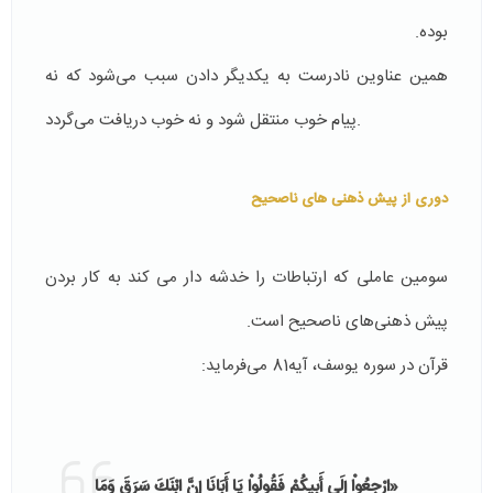
بوده.
همین عناوین نادرست به یکدیگر دادن سبب می‌شود که نه
پیام خوب منتقل شود و نه خوب دریافت می‌گردد.
دوری از پیش ذهنی های ناصحیح
سومین عاملی که ارتباطات را خدشه دار می کند به کار بردن
پیش ذهنی‌های ناصحیح است.
قرآن در سوره یوسف، آیه81 می‌فر‌ماید:
«ارْجِعُواْ إِلَى أَبِيكُمْ فَقُولُواْ يَا أَبَانَا إِنَّ ابْنَكَ سَرَقَ وَمَا