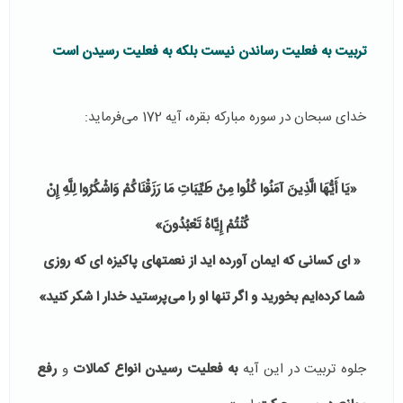
تربیت به فعلیت رساندن نیست بلکه به فعلیت رسیدن است
خدای سبحان در سوره مبارکه بقره، آیه 172 می‌فرماید:
«يَا أَيُّهَا الَّذِينَ آمَنُوا كُلُوا مِنْ طَيِّبَاتِ مَا رَزَقْنَاكُمْ وَاشْكُرُوا لِلَّهِ إِنْ
كُنْتُمْ إِيَّاهُ تَعْبُدُونَ»
« ای کسانی که ایمان آورده اید از نعمتهای پاکیزه ای که روزی
شما کرده‌ایم بخورید و اگر تنها او را می‌پرستید خدار ا شکر کنید»
جلوه تربیت در این آیه
به فعلیت رسیدن انواع کمالات
و
رفع