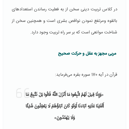
در کلاس تربیت دینی سخن از به فعلیت رساندن استعدادهای
بالقوه ومرتفع نمودن نواقص بشری است و همچنین سخن از
شناخت موانعی است که بر سر راه تربیت وجود دارد.
مربی مجهز به عقل و حرکت صحیح
قرآن در آیه 170 سوره بقره می‌فرماید:
«
وَإِذَا قِيلَ لَهُمُ اتَّبِعُوا مَا أَنْزَلَ اللَّهُ قَالُوا بَلْ نَتَّبِعُ مَا
أَلْفَيْنَا عَلَيْهِ آبَاءَنَا أَوَلَوْ كَانَ آبَاؤُهُمْ لَا يَعْقِلُونَ شَيْئًا
وَلَا يَهْتَدُونَ
»