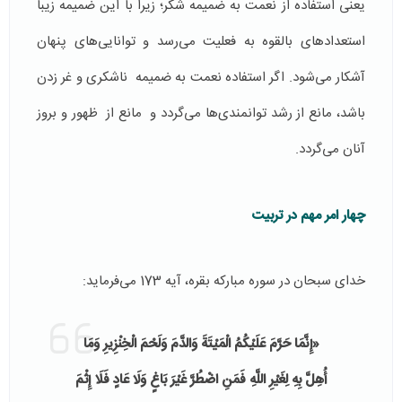
یعنی استفاده از نعمت به ضمیمه شکر؛ زیرا با این ضمیمه زیبا
استعدادهای بالقوه به فعلیت می‌رسد و توانایی‌های پنهان
آشکار می‌شود. اگر استفاده نعمت به ضمیمه ناشکری و غر زدن
باشد، مانع از رشد توانمندی‌ها می‌گردد و مانع از ظهور و بروز
آنان می‌گردد.
چهار امر مهم در تربیت
خدای سبحان در سوره مبارکه بقره، آیه 173 می‌فرماید:
«إِنَّمَا حَرَّمَ عَلَيْكُمُ الْمَيْتَةَ وَالدَّمَ وَلَحْمَ الْخِنْزِيرِ وَمَا
أُهِلَّ بِهِ لِغَيْرِ اللَّهِ فَمَنِ اضْطُرَّ غَيْرَ بَاغٍ وَلَا عَادٍ فَلَا إِثْمَ