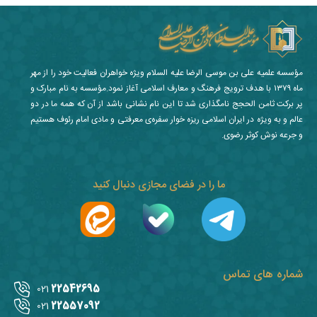
مؤسسه علمیه علی بن موسی الرضا علیه السلام ویژه خواهران فعالیت خود را از مهر
ماه ۱۳۷۹ با هدف ترویج فرهنگ و معارف اسلامی آغاز نمود.مؤسسه به نام مبارک و
پر برکت ثامن الحجج نامگذاری شد تا این نام نشانی باشد از آن که همه ما در دو
عالم و به ویژه در ایران اسلامی ریزه خوار سفره‌ی معرفتی و مادی امام رئوف هستیم
و جرعه نوش کوثر رضوی.
ما را در فضای مجازی دنبال کنید
شماره های تماس
22542695
021
22557092
021