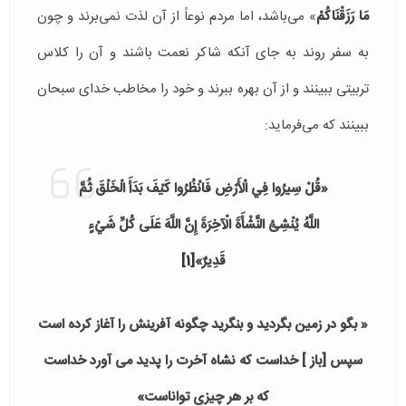
مَا رَزَقْنَاكُمْ
» می‌باشد، اما مردم نوعاً از آن لذت نمی‌برند و چون
به سفر روند به جای آنکه شاکر نعمت باشند و آن را کلاس
تربیتی ببینند و از آن بهره ببرند و خود را مخاطب خدای سبحان
ببینند که می‌فرماید:
«
قُلْ سِيرُوا فِي الْأَرْضِ فَانْظُرُوا كَيْفَ بَدَأَ الْخَلْقَ ثُمَّ
اللَّهُ يُنْشِئُ النَّشْأَةَ الْآخِرَةَ إِنَّ اللَّهَ عَلَى كُلِّ شَيْءٍ
قَدِيرٌ
»
[1]
«
بگو در زمين بگرديد و بنگريد چگونه آفرينش را آغاز كرده است‏
سپس [باز ] خداست كه نشاه آخرت را پديد مى ‏آورد خداست
كه بر هر چيزى تواناست»