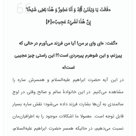
«قَالَتْ يَا وَيْلَتَىٰ أَأَلِدُ وَ أَنَا عَجُوزٌ وَ هَٰذَا بَعْلِی شَيْخًا ۖ
إِنَّ هَٰذَا لَشَيْءٌ عَجِيبٌ»
[6]
«گفت: «ای وای بر من! آیا من فرزند می‌آورم در حالی که
پیرزنم، و این شوهرم پیرمردی است؟! این راستی چیز عجیبی
است!»
در این آیه حضرت ابراهیم علیه‌السلام و همسرش ساره را
مشاهده می‌کنیم. در این خانوادهٔ سالم و صالح وقتی در اوج
سالمندی به آن‌ها بشارت فرزند داده می‌شود؛ نقش ساره بسیار
قابل توجه است. معمولا ما اشکالات موجود را به اطرافیان‌مان
نسبت می‌دهیم، در حالیکه همسر حضرت ابراهیم علیه‌السلام،