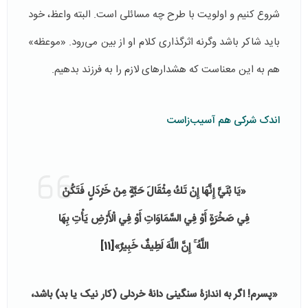
شروع کنیم و اولویت با طرح چه مسائلی است. البته واعظ، خود
باید شاکر باشد وگرنه اثرگذاری کلام او از بین می‌رود. «موعظه»
هم به این معناست که هشدارهای لازم را به فرزند ‌بدهیم.
اندک شرکی هم آسیب‌زاست
«يَا بُنَيَّ إِنَّهَا إِنْ تَكُ مِثْقَالَ حَبَّةٍ مِنْ خَرْدَلٍ فَتَكُنْ
فِي صَخْرَةٍ أَوْ فِي السَّمَاوَاتِ أَوْ فِي الْأَرْضِ يَأْتِ بِهَا
اللَّهُ ۚ إِنَّ اللَّهَ لَطِيفٌ خَبِيرٌ»
[11]
«پسرم! اگر به اندازۀ سنگینی دانۀ خردلی (کار نیک یا بد) باشد،