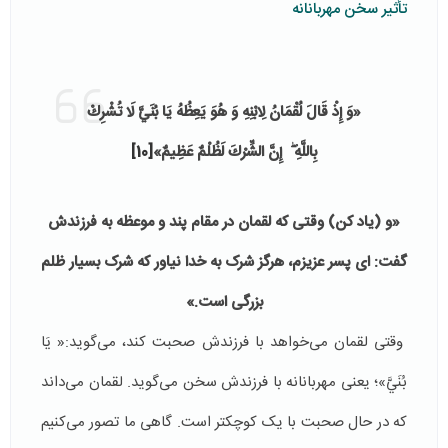
تأثیر سخن مهربانانه
«وَ إِذْ قَالَ لُقْمَانُ لِابْنِهِ وَ هُوَ يَعِظُهُ يَا بُنَيَّ لَا تُشْرِكْ
بِاللَّهِ ۖ إِنَّ الشِّرْكَ لَظُلْمٌ عَظِيمٌ»
[10]
«و (یاد کن) وقتی که لقمان در مقام پند و موعظه به فرزندش
گفت: ای پسر عزیزم، هرگز شرک به خدا نیاور که شرک بسیار ظلم
بزرگی است.»
وقتی لقمان می‌خواهد با فرزندش صحبت کند، می‌گوید:« يَا
بُنَيَّ»؛ یعنی مهربانانه با فرزندش سخن می‌گوید. لقمان می‌داند
که در حال صحبت با یک کوچکتر است. گاهی ما تصور می‌کنیم