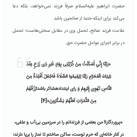
حضرت ابراهیم علیه‌السلام صرفاً فرزند نمی‌خواهد، بلکه دعا
می‌کند برای اینکه حتما از صالحین باشد.
علامت فرزند صالح، تحمل وی در مقابل سختی‌هاست؛ تحمل
در برابر اجرای عوامل حضرت حق.
«رَبَّنَا إِنِّي أَسْكَنْتُ مِنْ ذُرِّيَّتِی بِوَادٍ غَيْرِ ذِی زَرْعٍ عِنْدَ
بَيْتِكَ الْمُحَرَّمِ رَبَّنَا لِيُقِيمُوا الصَّلَاةَ فَاجْعَلْ أَفْئِدَةً مِنَ
النَّاسِ تَهْوِی إِلَيْهِمْ وَ رای اینندادهشاکر باشدارْزُقْهُمْ
مِنَ الثَّمَرَاتِ لَعَلَّهُمْ يَشْكُرُونَ»
[4]
«پروردگارا! من بعضی از فرزندانم را در سرزمین بی‌آب و علفی،
در کنار خانه‌ای که حرم توست، ساکن ساختم تا نماز را برپا دارند؛