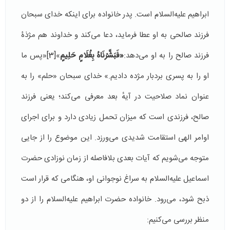
ابراهیم علیه‌السلام است. پدر خانواده برای اینکه خدای سبحان
فرزند صالحی به او عطا فرماید، دعا می‌کند و خداوند هم مژذۀ
فرزند صالح را به او می‌دهد:
«فَبَشَّرْنَاهُ بِغُلَامٍ حَلِيمٍ
»
[3]
«پس ما
او را به پسری بردبار مژده دادیم.» خدای سبحان «حلم» را به
عنوان نماد صلاحیت در آیهٔ بعد معرفی می‌کند؛ یعنی فرزند
صالح، فرزندی است که میزان تحمل زیادی دارد و برای اجرای
اوامر الهی استقامت شدیدی می‌ورزد. این موضوع را از جایی
متوجه می‌شویم که آیات بعدی بلافاصله از زمان نوزادی حضرت
اسماعیل علیه‌السلام به سراغ نوجوانی او، هنگامی که قرار است
ذبح شود، می‌رود. خانواده حضرت ابراهیم علیه‌السلام را از دو
منظر بررسی می‌کنیم: