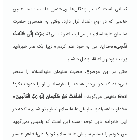
کسانی است که در پادگان‌ها و…حضور داشتند؛ اما همین
خانمی که در اوج اقتدار قرار دارد، وقتی به همسری حضرت
سلیمان علیه‌السلام در می‌آید، اعتراف می‌کند:«
رَبِّ إِنِّی ظَلَمْتُ
نَفْسِی»«
خدایا، من به خود ظلم کردم.» زیرا یک عمر خورشید
پرست بودم و اعتقاد باطل داشتم.
حتی در این موضوع، حضرت سلیمان علیه‌السلام را مقصر
نمی‌داند که چرا زودتر هدهد را نفرستاد و او را دعوت نکرد!
اتفاقا بلقیس می‌گوید:«
أَسْلَمْتُ مَعَ سُلَيْمَانَ لِلَّهِ رَبِّ الْعَالَمِينَ»
«خداوندا!همراه با سلیمان علیه‌السلام تسلیم تو شدم.» آنچه در
این خانواده قابل توجه است این است که بلقیس نمی‌گوید
من خودم را تسلیم سلیمان علیه‌السلام کردم! علی‌الظاهر همسر