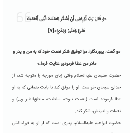
«وَ قَالَ رَبِّ أَوْزِعْنِی أَنْ أَشْكُرَ نِعْمَتَكَ الَّتِی أَنْعَمْتَ
عَلَيَّ وَعَلَىٰ وَالِدَيَّ»
[7]
«و گفت: پروردگارا، مرا توفیق شکر نعمت خود که به من و پدر و
مادر من عطا فرمودی عنایت فرما.»
حضرت سلیمان علیه‌السلام وقتی زبان مورچه را متوجه شد، از
خدای سبحان خواست او را موفق کند تا بابت نعماتی که به او
عطا فرموده است (نعمت نبوت، سلطنت، منطق‌الطیر و…) و
نعمات والدینش، شکر کند.
حضرت ابراهیم علیه‌السلام، پدری است که از او به فرزندانش