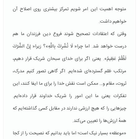
متوجه اهمیت این امر شویم تمرکز بیشتری روی اصلاح آن
خواهیم داشت.
وقتی که اعتقادات تصحیح شوند فروع دین فرزندان ما هم
درست خواهد شد‌. اما چرا« لَا تُشْرِكْ بِاللَّهِ»؟ زیرا« إِنَّ الشِّرْكَ
لَظُلْمٌ عَظِيمٌ». یعنی اگر برای خدای سبحان شریک قرار دهیم،
مرتکب ظلم گسترده‌ای شده‌‌ایم. اگر گاهی تصور کنیم مدرک،
ثروت، مقام و… ممکن است نقش خدا را برای ما ایفا کنند، این
تفکرات یعنی ما این امور را شریک خداوند قرار داده‌ایم.
چیزهایی را که هیچ ارزشی ندارند در مقابل کسی گذاشته‌ایم که
همهٔ ارزش‌ها را تعیین می‌کند.
«موعظه» بسیار نیک است؛ اما باید بدانیم که نصیحت را از کجا