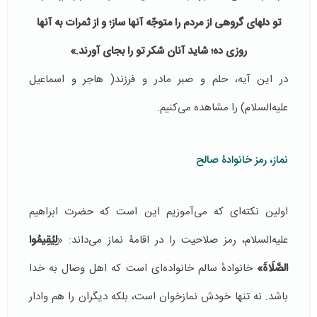
تو دل­های گروهی از مردم را متوجّه آن­ها ساز؛ و از ثمرات به آن­ها
روزی ده؛ شاید آنان شکر تو را بجای آورند.»
در این آیه، حلم و صبر مادر و فرزند( هاجر و اسماعیل
علیه‌السلام) را مشاهده می‌کنیم.
نماز، رمز خانوادۀ صالح
اولین نکته‌ای که می‌آموزیم این است که حضرت ابراهیم
علیه‌السلام، رمز صلاحیت را در اقامۀ نماز می‌داند: «
لِيُقِيمُوا
الصَّلَاةَ»
خانوادهٔ سالم خانواده‌ای است که اهل وصال به خدا
باشد. نه تنها خودش نمازخوان است، بلکه دیگران را هم وادار