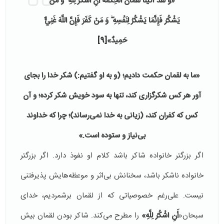
«وَ لَقَدْ آتَيْنَا لُقْمَانَ الْحِكْمَةَ أَنِ اشْكُرْ لِلَّهِ ۚ وَ مَنْ
يَشْكُرْ فَإِنَّمَا يَشْكُرُ لِنَفْسِهِ ۖ وَ مَنْ كَفَرَ فَإِنَّ اللَّهَ غَنِيٌّ
حَمِيدٌ»
[9]
«ما به لقمان حکمت دادیم؛ (و به او گفتیم:) شکر خدا را بجای
آور هر کس شکرگزاری کند، تنها به سود خویش شکر کرده؛ و آن
کس که کفران کند، (زیانی به خدا نمی‌رساند)؛ چرا که خداوند
بی‌نیاز و ستوده است.»
اگر بزرگتر خانواده شاکر باشد کلام او نفوذ دارد. اگر بزرگتر
خانواده ناشکر باشد، سخنانش بی‌اثر و موعظه‌هایش پذیرفتنی
نیست. علی‌رغم خصوصیاتی که از لقمان برشمردیم، خدای
سبحان«
أَنِ اشْكُرْ لِلَّهِ»
را مطرح می‌کند. شاکر بودن لقمان بیش