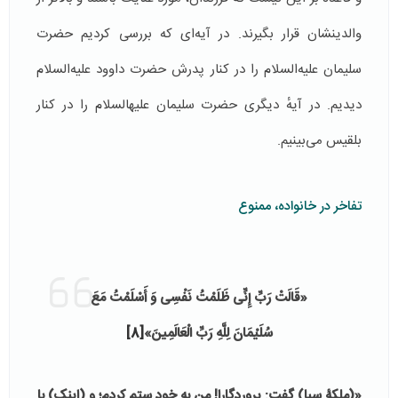
والدینشان قرار بگیرند. در آیه‌ای که بررسی کردیم حضرت
سلیمان علیه‌السلام را در کنار پدرش حضرت داوود علیه‌السلام
دیدیم. در آیهٔ دیگری حضرت سلیمان علیه­السلام را در کنار
بلقیس می‌بینیم.
تفاخر در خانواده، ممنوع
«قَالَتْ رَبِّ إِنِّی ظَلَمْتُ نَفْسِی وَ أَسْلَمْتُ مَعَ
سُلَيْمَانَ لِلَّهِ رَبِّ الْعَالَمِينَ»
[8]
«(ملکۀ سبا) گفت: پروردگارا! من به خود ستم کردم؛ و (اینک) با