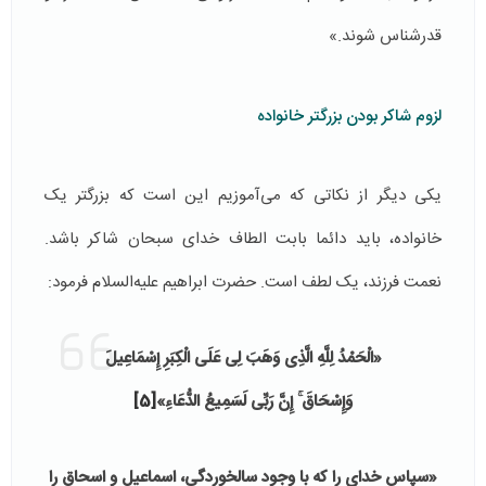
قدرشناس شوند.»
لزوم شاکر بودن بزرگتر خانواده
یکی دیگر از نکاتی که می‌آموزیم این است که بزرگتر یک
خانواده، باید دائما بابت الطاف خدای سبحان شاکر باشد.
نعمت فرزند، یک لطف است. حضرت ابراهیم علیه‌السلام فرمود:
«الْحَمْدُ لِلَّهِ الَّذِی وَهَبَ لِی عَلَى الْكِبَرِ إِسْمَاعِيلَ
وَإِسْحَاقَ ۚ إِنَّ رَبِّی لَسَمِيعُ الدُّعَاءِ»
[5]
«سپاس خداى را كه با وجود سالخوردگى، اسماعيل و اسحاق را