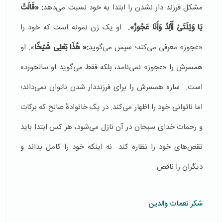
مشکل فرزند دار نشدن را ابتدا به خود نسبت می‌دهد
: «قَالَتْ
يَا وَيْلَتَىٰ أَأَلِدُ وَأَنَا عَجُوزٌ».
او یک زن نمونه است که خود را
«عجوز» معرفی می‌کند؛ سپس می‌گوید
:« هَٰذَا بَعْلِی شَيْخًا
». او
همسرش را «عجوز» نمی‌نامد، بلکه فقط می‌گوید او سالخورده
است. ساره همسرش را برای فرزنددار شدن ناتوان نمی‌داند؛
اما ناتوانی خود را اظهار می‌کند. در یک خانوادهٔ صالح که برکات
و رحمات خدای سبحان در آن نازل می‌شود، هر کس ابتدا باید
نقص‌های خود را نظاره کند نه اینکه خود را کامل بداند و
دیگران را ناقص.
شکر نعمات والدین