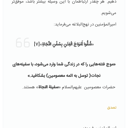
دهيم. هر چقدر ارتباطمان با این وسیله بيشتر باشد، موفق‌تر
می‌شویم.
امیرالمؤمنین در نهج‌البلاغه می‌فرماید:
«
شُقُّوا أَمْوَاجَ‏ الْفِتَنِ‏ بِسُفُنِ النَّجَاةِ
»
[7]
«موج فتنه‌هایی را که در زندگی شما وارد می‌شود، با سفینه‌های
نجات( توسل به ائمه معصومین) بشکافید.»
حضرات معصومين علیهم‌السلام «
سفينة النجاة
» هستند.
تصدق