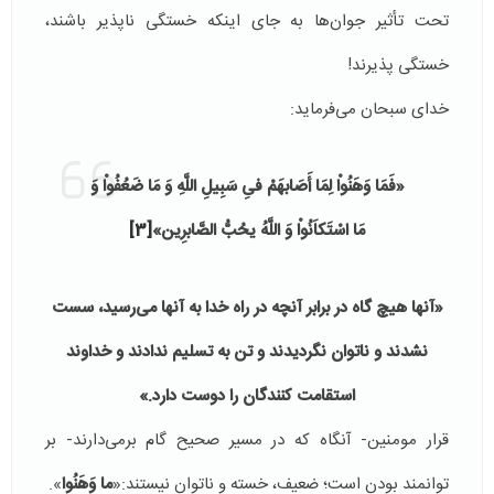
تحت تأثیر جوان‌ها به جای اینکه خستگی ناپذیر باشند،
خستگی پذیرند!
خدای سبحان می‌فرماید:
«فَمَا وَهَنُواْ لِمَا أَصَابهَمْ فىِ سَبِيلِ اللَّهِ وَ مَا ضَعُفُواْ وَ
مَا اسْتَكاَنُواْ وَ اللَّهُ يحُبُّ الصَّابرِين‏»
[3]
«آنها هيچ گاه در برابر آنچه در راه خدا به آنها مى‏‌رسيد، سست
نشدند و ناتوان نگرديدند و تن به تسليم ندادند و خداوند
استقامت كنندگان را دوست دارد.»
قرار مومنین- آنگاه که در مسیر صحیح گام برمی‌دارند- بر
توانمند بودن است؛ ضعیف، خسته و ناتوان نیستند:«
ما وَهَنُوا
».