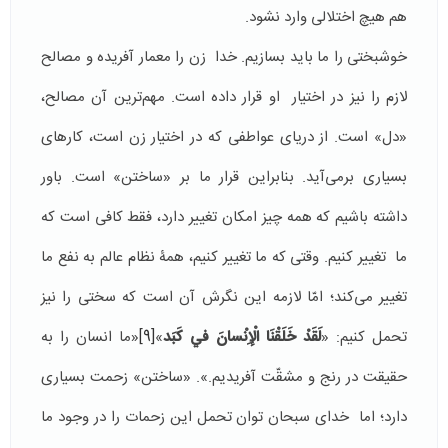
هم هيچ اختلالی وارد نشود.
خوشبختی را ما باید بسازیم. خدا زن را معمار آفریده و مصالح
لازم را نیز در اختيار او قرار داده است. مهم‌ترین آن مصالح،
«دل» است. از دريای عواطفی كه در اختيار زن است، کارهای
بسیاری برمی‌آید. بنابراین قرار ما بر «ساختن» است. باور
داشته باشیم که همه چیز امکان تغییر دارد، فقط کافی است که
ما تغییر کنیم. وقتی که ما تغییر کنیم، همۀ نظام عالم به نفع ما
تغییر می‌‌‌کند؛ امّا لازمه این نگرش آن است که سختی را نیز
تحمل كنيم: «
لَقَدْ خَلَقْنَا الْإِنْسانَ في‏ كَبَد
»
[9]
«ما انسان را به
حقیقت در رنج و مشقّت آفریدیم.». «ساختن» زحمت بسیاری
دارد؛ اما خدای سبحان توان تحمل این زحمات را در وجود ما