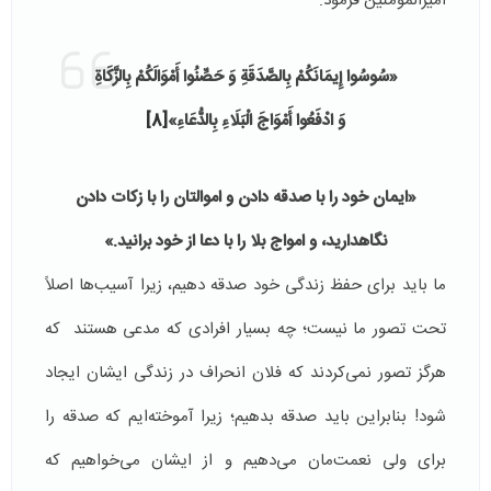
امیرالمؤمنین فرمود:
«سُوسُوا إِيمَانَكُمْ بِالصَّدَقَةِ وَ حَصِّنُوا أَمْوَالَكُمْ بِالزَّكَاةِ
وَ ادْفَعُوا أَمْوَاجَ الْبَلَاءِ بِالدُّعَاءِ»
[8]
«ايمان خود را با صدقه دادن و اموالتان را با زكات دادن
نگاهداريد، و امواج بلا را با دعا از خود برانيد.»
ما باید برای حفظ زندگی‌ خود صدقه دهیم، زیرا آسیب‌ها اصلاً
تحت تصور ما نیست؛ چه بسیار افرادی که مدعی هستند که
هرگز تصور نمی‌کردند که فلان انحراف در زندگی ایشان ایجاد
شود! بنابراین بايد صدقه بدهيم؛ زیرا آموخته‌ایم که صدقه را
برای ولی نعمت‌مان می‌دهیم و از ايشان می‌خواهيم كه