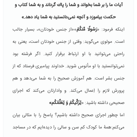
آيات ما را بر شما بخواند و شما را پاك گرداند و به شما كتاب و
حكمت بياموزد و آنچه نمى‏‌دانستيد به شما ياد دهد.»
اینکه فرمود: «
رَسُولًا مِّنكُمْ
»«از جنس خودتان»، بسیار جالب
است. مولوی می‌گوید: وقتی از جنس خودتان است، یعنی به
راحتی می‌‌توانید با او ارتباط برقرار كنيد. اگر فرشته بود
نمی‌توانستید با او مأنوس شوید. خداوند پیامبری فرستاد که از
جنس بشر است. هم آموزش صحیح را به شما می‌دهد و هم
پرورش لازم را اِعمال می‌کند. و وادارتان می‌كند که اجرای
صحیحی داشته باشید: «
يُزَكِّيكُمْ‏ وَ يُعَلِّمُكُم‏»
اما چطور اجرای صحيح داشته باشیم؟ پاسخ را با مثالی بیان
می‌کنم:همۀ ما کودک کم سن و سالی را دیده‌ایم که در مساجد