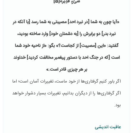
شىَ‏ءٍ قَدِير»
[5]
«آيا چون به شما [در نبرد احد] مصيبتى به شما رسد [با آنكه در
نبرد بدر] دو برابرش را [به دشمنان خود] وارد ساخته بوديد،
گفتيد: «اين [مصيبت‏] از كجاست؟» بگو: «از ناحيه خود شما
است [كه در جنگ احد با دستور پيغمبر مخالفت كرديد] خداوند
بر هر چيزى قادر است.»
اگر باور کنیم گرفتاری‌ها از خود ماست، تغییرات آسان است؛ اما
اگر گرفتاری‌ها را از دیگران بدانیم، تغییرات بسیار دشوار خواهد
بود.
عاقبت اندیشی