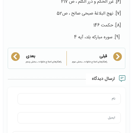
[6]
. غرر الحكم و درر الكلم ، ص 217
[7]
. نهج البلاغۀ صبحی صالح ، ص52
[8]
. حکمت 146
[9]. سوره مباركه بلد،‌ آيه 4
قبلی
بعدی
راهکارهای اصلاح خانواده ـ بخش سوم
راهکارهای اصلاح خانواده ـ بخش پنجم
ارسال دیدگاه