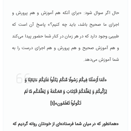
حال اگر سوال شود: «برای آنکه هم آموزش و هم پرورش و
اجرای ما صحیح باشد، باید چه کنیم؟» پاسخ آن است که
طبیبی وجود دارد که در هر زمان در کنار شما حضور پیدا می‌کند
و هم آموزش صحیح و هم پرورش و هم اجرای درست را به
شما آموزش می‌دهد.
«کَمَا أَرْسَلْنَا فِيكُمْ رَسُولًا مِّنكُمْ يَتْلُواْ عَلَيْكُمْ ءَايَاتِنَا وَ
يُزَكِّيكُمْ وَ يُعَلِّمُكُمُ الْكِتَابَ وَ الحْكْمَةَ وَ يُعَلِّمُكُم مَّا لَمْ
تَكُونُواْ تَعْلَمُون‏»
[1]
«همان‏طور كه در ميان شما فرستاده‌‏اى از خودتان روانه گرديم كه