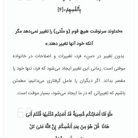
بِأَنْفُسِهِمْ
»
[4]
«
خداوند سرنوشت هيچ قوم (و ملّتى) را تغيير نمى‏‌دهد مگر
آنكه خود آنها تغيير دهند.»
بدون تغییر در «منِ» فرد، تغییرات و اصلاحات در خانواده
موقتی است. زمانی این تغییر ایجاد می‌شود که فرد، تنها خود را
مقصر بداند. اگر دیگران را عامل گرفتاری می‌دانیم، مطمئن
باشیم که تغییراتی که در ما ایجاد می‌شود، بسیار موقت است.
«أَوَ لَمَّا أَصَابَتْكُم مُّصِيبَةٌ قَدْ أَصَبْتُم مِّثْلَيهْا قُلْتُمْ أَنىَ‏
هَاذَا قُلْ هُوَ مِنْ عِندِ أَنفُسِكُمْ إِنَّ اللَّهَ عَلىَ‏ كلُ‏