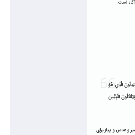
آگاه است.
بْدِلُونَ الَّذِي هُوَ
َقْتُلُونَ النَّبِيِّينَ
ير و عدس و پياز براى