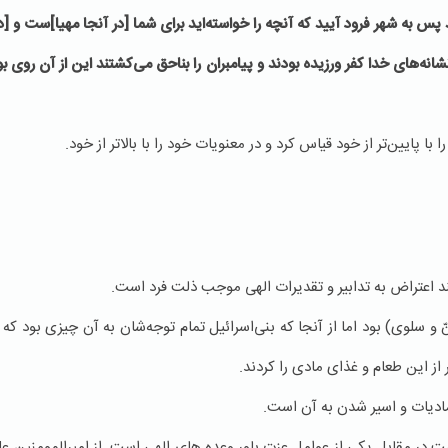
پس به شهر فرود آييد كه آنچه را خواسته‏‌ايد براى شما [در آنجا مهيا]ست و [د
انه‌‏هاى خدا كفر ورزيده بودند و پيامبران را بناحق مى‏‌كشتند اين از آن روى
 پایین‌تر از خود قیاس کرد و در معنویات خود را با بالاتر از خود.
و سلوی) بود اما از آنجا که بنی‌اسرائیل تمام توجه‌شان به آن چیزی بود که ا
از این طعام و غذای مادی را کردند.
مادیات و اسیر شدن به آن است.
ر مقابل یکی از عوامل عزت باور وعده های الهی است. از امیرالمومنین علیه