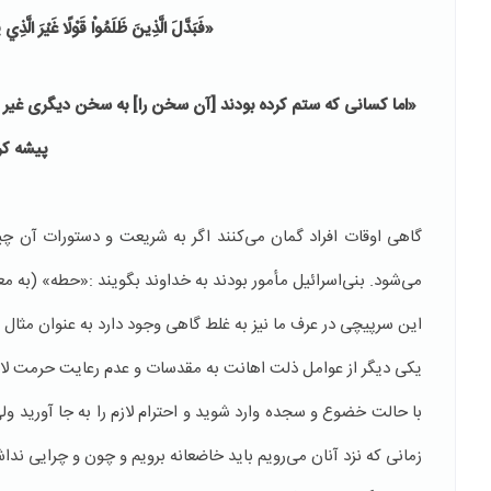
«فَبَدَّلَ الَّذِينَ ظَلَمُواْ قَوْلًا غَيْرَ الَّذِي
«اما كسانى كه ستم كرده بودند [آن سخن را] به سخن ديگرى غير از آ
پيشه كر
گاهی اوقات افراد گمان می‌کنند اگر به شریعت و دستورات آن چیز
می‌شود. بنی‌اسرائیل مأمور بودند به خداوند بگویند :«حطه» (به مع
این سرپیچی در عرف ما نیز به غلط گاهی وجود دارد به عنوان مثا
یکی دیگر از عوامل ذلت اهانت به مقدسات و عدم رعایت حرمت لازم 
با حالت خضوع و سجده وارد شوید و احترام لازم را به جا آورید ول
زمانی که نزد آنان می‌رویم باید خاضعانه برویم و چون و چرایی نداش