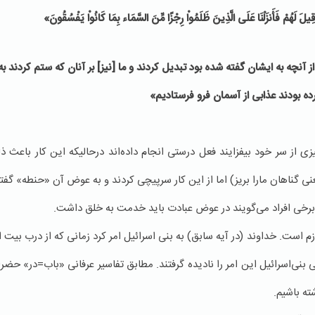
 قِيلَ لَهُمْ فَأَنزَلْنَا عَلَى الَّذِينَ ظَلَمُواْ رِجْزًا مِّنَ السَّمَاء بِمَا كَانُواْ يَفْسُقُونَ»
نچه به ايشان گفته شده بود تبديل كردند و ما [نيز] بر آنان كه ستم كردند به 
ده بودند عذابى از آسمان فرو فرستاديم»
ی از سر خود بیفزایند فعل درستی انجام داده‌اند درحالیکه این کار باعث 
نی گناهان مارا بریز) اما از این کار سرپیچی کردند و به عوض آن «حنطه» گفتن
ل برخی افراد می‌گویند در عوض عبادت باید خدمت به خلق داشت.
است. خداوند (در آیه سابق) به بنی اسرائیل امر کرد زمانی که از درب بیت 
ی بنی‌اسرائیل این امر را نادیده گرفتند. مطابق تفاسیر عرفانی «باب=در» 
ته باشیم.