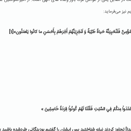
نیز می‌فرماید:
مِنٌ فَلَنُحْيِيَنَّهُ حَياةً طَيِّبَةً وَ لَنَجْزِيَنَّهُمْ أَجْرَهُمْ بِأَحْسَنِ ما كانُوا يَعْمَلُون‏»
[1]
اعْتَدَواْ مِنكُمْ فِي السَّبْتِ فَقُلْنَا لَهُمْ كُونُواْ قِرَدَةً خَاسِئِينَ »
 خدا] تجاوز كردند نيك شناختيد پس ايشان را گفتيم بوزينگانى طردشده باشيد »