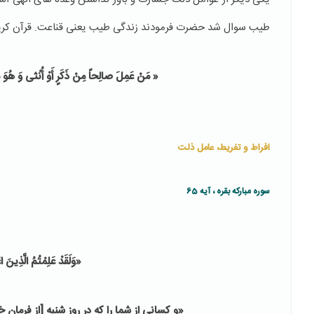
طیب سوال شد حضرت فرمودند زندگی طیب یعنی قناعت. قرآن کریم 
« مَنْ عَمِلَ صالِحاً مِنْ ذَكَرٍ أَوْ أُنْثى‏ وَ هُوَ مُؤْ
افراط و تفریط، عامل ذلت
سوره مبارکه بقره ، آیه 65
«وَلَقَدْ عَلِمْتُمُ الَّذِينَ 
«و كسانى از شما را كه در روز شنبه [از فرمان