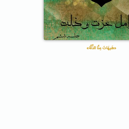
«هَیهَاتَ مِنَّا الذِّلَّة»