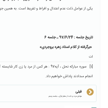
یکی از عوامل ذلت عدم اعتدال و افراط و تفریط است. به همین جه
تاریخ جلسه :
97/6/24 ـ جلسه 6
«برگرفته از کلام استاد زهره بروجردی»
ات
[1]
سوره مبارکه نحل ، آیه97 : هر كس از مرد ي
انجام مى‏دادند پاداش خواهيم داد.
قبلی
عوامل عزت و ذلت از منظر قرآن ـ جلسه پنجم