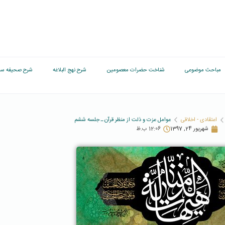
مباحث موضوعی
شناخت حضرات معصومین
شرح نهج البلاغه
شرح صحیفه سج
اعتقادی - اخلاقی
عوامل عزت و ذلت از منظر قرآن ـ جلسه ششم
شهریور 24, 1397
12:06 ب.ظ