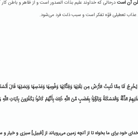
اطن آن است
درحالی که خداوند علیم بذات الصدور است و از ظاهر و باطن کار 
عذاب تعطیلی قوّه تفکر است و سبب ذلت فرد می‌شود.
خْرِجْ لَنَا مِمَّا تُنبِتُ الأَرْضُ مِن بَقْلِهَا وَقِثَّآئِهَا وَفُومِهَا وَعَدَسِهَا وَبَصَلِهَا قَالَ أَتَسْتَ
ِمُ الذِّلَّةُ وَالْمَسْكَنَةُ وَبَآؤُوْاْ بِغَضَبٍ مِّنَ اللَّهِ ذَلِكَ بِأَنَّهُمْ كَانُواْ يَكْفُرُونَ بِآيَاتِ اللَّهِ وَي
ى خود براى ما بخواه تا از آنچه زمين مى‏‌روياند از [قبيل] سبزى و خيار و س