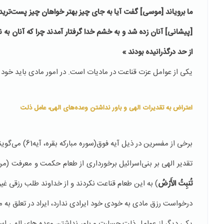
ما بروياند [موسى] گفت آيا به جاى چيز بهتر خواهان چيز پست‏‌تريد 
[پيشانى] آنان زده شد و به خشم خدا گرفتار آمدند چرا كه آنان به نش
از حد درگذرانيده بودند »
یکی از عوامل عزت قناعت در مادیات است. در امور مادی باید خود را با
اعتراض به تقدیرات الهی و باور نداشتن وعده‌های الهی، عامل ذلت
برخی از مفسرین در ذیل آیه فوق(سوره مبارکه بقره، آیه61) می‌گویند اعتراض به تدابیر و تقدیرات الهی موجب ذلت فرد است.
تقدیر الهی بر بنی‌اسرائیل برخورداری از طعام حکمت و معرفت (منّ 
تُنبِتُ الأَرْضُ
) به این طعام قناعت نکردند و از خداوند طلب رزقی غیر 
درخواست رزق مادی به خودی خود ایرادی ندارد، ایراد در تعلق به 
یکی دیگر از عوامل ذلت جسارت و باور نداشتن وعده های الهی است د