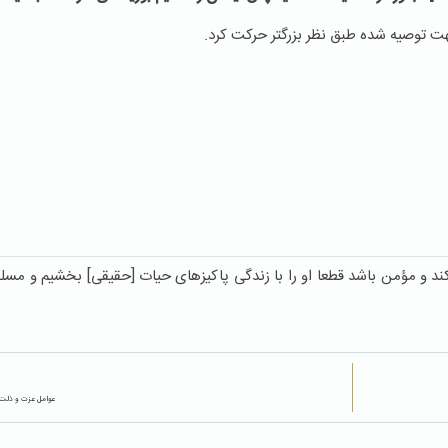
ت توصیه شده طبق نظر بزرگتر حرکت کرد.
ا زن كار شايسته كند و مؤمن باشد قطعا او را با زندگى پاكيزه‏اى حيات [حقيقى] بخشيم و مس
عوامل عزت و ذلت 