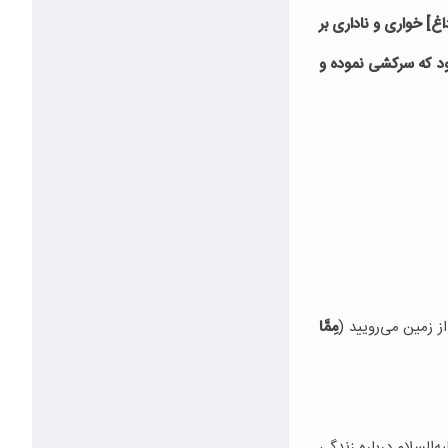
اغ] خوارى و نادارى بر
 بود كه سركشى نموده و
ز زمین می‌رویید (
مِمَّا
‌السلام درباره زندگی