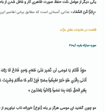
یکی دیگر از عوامل ذلت حفظ صورت ظاهری کار و غافل شدن از ب
«
رِجْزًا مِّنَ السَّمَاء
» عذابی آسمانی است که مطابق برخی تفاسیر این 
قناعت در مادیات، عامل عزّت
سوره مبارکه بقره، آیه61
«وَإِذْ قُلْتُمْ يَا مُوسَى لَن نَّصْبِرَ عَلَىَ طَعَامٍ وَاحِدٍ فَادْعُ لَنَا رَبَّكَ يُ
أَدْنَى بِالَّذِي هُوَ خَيْرٌ اهْبِطُواْ مِصْرًا فَإِنَّ لَكُم مَّا سَأَلْتُمْ وَضُرِبَتْ عَلَيْه
بِغَيْرِ الْحَقِّ ذَلِكَ بِمَا عَصَواْ وَّكَانُواْ يَعْتَدُونَ »
«و چون گفتيد اى موسى هرگز بر يك [نوع] خوراك تاب نياوريم از خدا