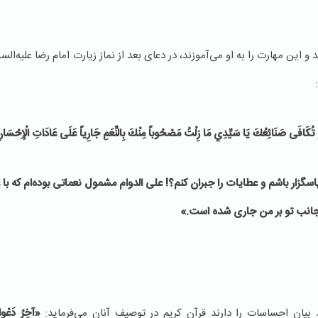
 این مهارت را به او می‌آموزند، در دعای بعد از نماز زیارت امام رضا علیه‌السلام
 تُكَافَى صَنَائِعُكَ يَا سَيِّدِي
مَا زِلْتُ مَصْحُوباً مِنْكَ بِالنِّعَمِ جَارِياً عَلَى عَادَاتِ الْإِحْسَانِ
اسگزار باشم و عطایات را جبران کنم؟! علی الدوام مشمول نعماتی بوده‌ام که با 
انب تو بر من جاری شده است.»
یان احساسات را دارند قرآن کریم در توصیف آنان می‌فرماید:
«آخِرُ دَعْواهُ