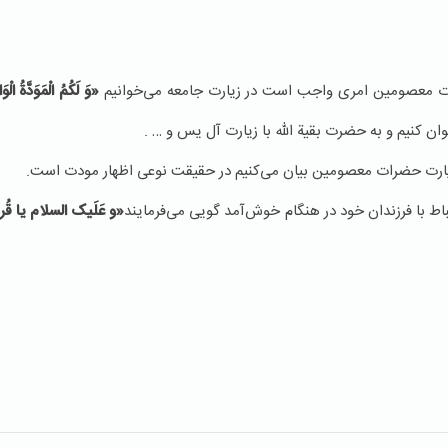
ت معصومین امری واجب است در زیارت جامعه می‌خوانیم
«وَ لَكُمُ‏ الْمَوَدَّةُ الْو
وان کنیم و به حضرت بقیة الله با زیارت آل یس و … .
یارت حضرات معصومین بیان می‌کنیم در حقیقت نوعی اظهار مودت است.
اط با فرزندان خود در هنگام خوش‌آمد گویی می‌فرمایند
«و عَلَیک السلام یا قُرۀ