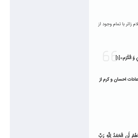
 زائر با تمام وجود از
 وَ الْكَرَم
»
[1]
عادات احسان و کرم از
مْ‏ أَنِ الْحَمْدُ لِلَّهِ رَبِّ