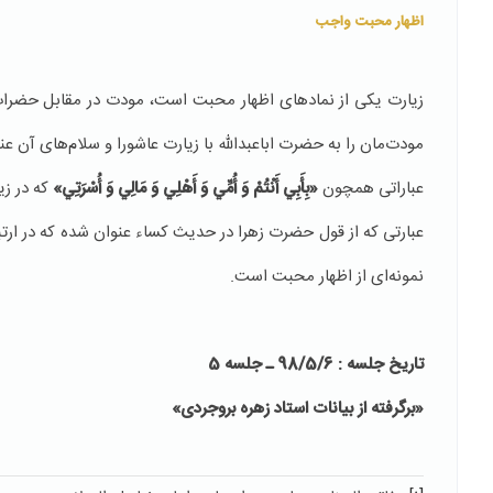
اظهار محبت واجب
زیارت یکی از نمادهای اظهار محبت است، مودت در مقابل حضرا
مودت‌مان را به حضرت اباعبدالله با زیارت عاشورا و سلام‌های آن عن
عباراتی همچون
«بِأَبِي‏ أَنْتُمْ‏ وَ أُمِّي وَ أَهْلِي وَ مَالِي وَ أُسْرَتِي‏»
که در ز
عبارتی که از قول حضرت زهرا در حدیث کساء عنوان شده که در ارتب
نمونه‌ای از اظهار محبت است.
تاریخ جلسه :
98/5/6
ـ جلسه 5
«برگرفته از بیانات استاد زهره بروجردی»