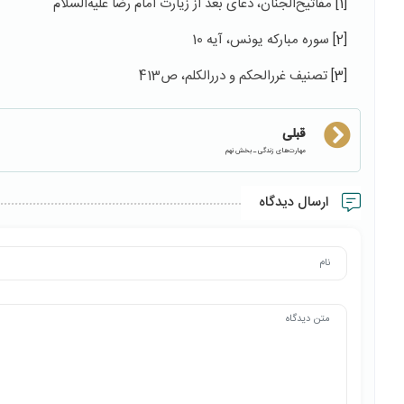
[1]
مفاتیح‌الجنان، دعای بعد از زیارت امام رضا علیه‌السلام
[2]
سوره مبارکه یونس، آیه 10
[3]
تصنیف غررالحکم و دررالکلم، ص413
قبلی
مهارت‌های زندگی ـ بخش نهم
ارسال دیدگاه