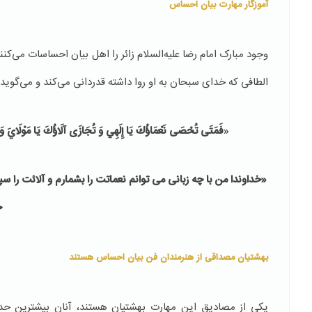
آموزگار مهارت بیان احساس
وجود مبارک امام رضا علیه‌السلام زائر را اهل بیان احساسات می‌کنند و
الطافی که خدای سبحان به او روا داشته قدر‌دانی می‌کند و می‌گوید:
«
فَمَتَى تُحْصَى نَعْمَاؤُكَ يَا إِلَهِي وَ تُجَازَى آلَاؤُكَ يَا مَوْلَايَ وَ
«خداوندا من با چه زبانی می توانم نعماتت را بشمارم و آلائت را سپ
ج
بهشتیان مصداقی از هنرمندان فن بیان احساس هستند
یکی از مصادیق این مهارت بهشتیان هستند، آنان بیشترین حد ب