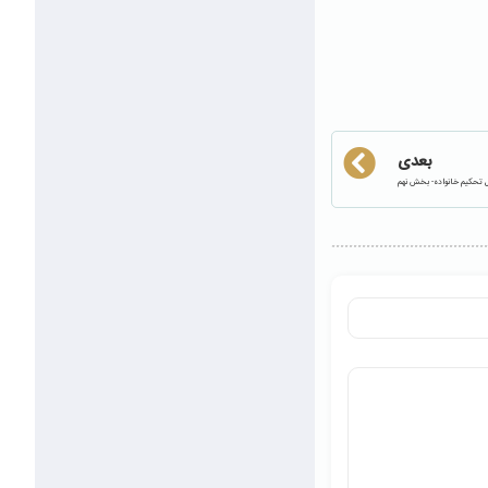
بعدی
 تحکیم خانواده- بخش نهم