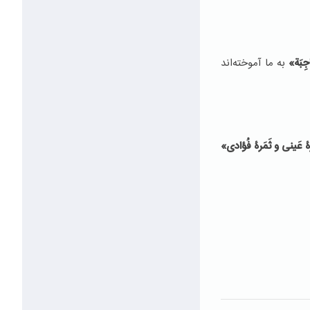
َاجِبَة»
به ما آموخته‌اند
 عَینی و ثَمَرۀ فُؤادی»