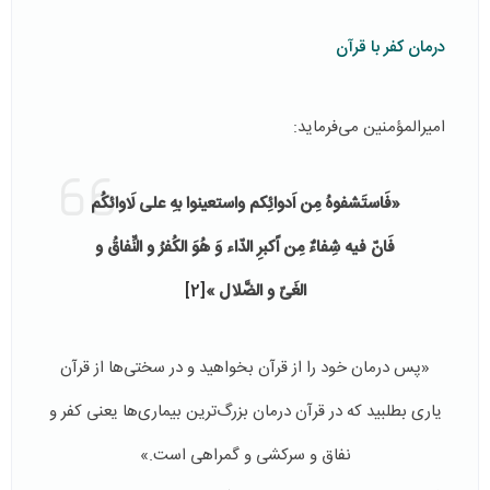
درمان کفر با قرآن
امیرالمؤمنین می‌فرماید:
«فَاستَشفوهُ مِن اَدوائِکم واستعینوا بهِ علی لَاوائکُم
فَانّ فیه شِفاءٌ مِن اًکبرِ الدّاء وَ هُوَ الکُفرُ و النِّفاقُ و
الغَیّ و الضَّلال »
[2]
«پس درمان خود را از قرآن بخواهید و در سختی‌ها از قرآن
یاری بطلبید که در قرآن درمان بزرگ‌ترین بیماری‌ها یعنی کفر و
نفاق و سرکشی و گمراهی است.»