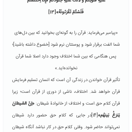
عَلَیهِ قُلُوبُكُمْ وَ لاَنَتْ عَلَیهِ جُلُودُكُمْ فَإِذَا اِخْتَلَفْتُمْ
فَلَسْتُمْ تَقْرَءُونَهُ»
[13]
«پیامبر می‌فرماید: قرآن را به گونه‌ای بخوانید که بین دل‌های
شما الفت برقرار شود و پوستتان نرم شود [خضوع داشته باشید]؛
پس هنگامی که بین شما اختلاف وجود دارد اصلا شما قرآن
نخوانده‌اید.»
تأثیر قرآن خواندن در زندگی آن است که انسان تسلیم فرمایش
قرآن خواهد شد. اختلاف، ناشی از دوری از قرآن است؛ زیرا
قرآن کلام حق است و اختلاف از خانوادۀ شیطان:
«اِنّ الشیطانَ
یَنزغُ بَینهُم»
[14]
در جایی که کلام حق حضور دارد شیطان
نمی‌تواند حاضر شود. وقتی کلام حق در کار نباشد آنگاه شیطان