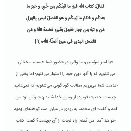
فقالَ: کتاب الله فیهِ ما قبلَکُم مِن خَبرِ، و خبرُ ما
بعدَکُم و حُکمُ ما بَینکُم و هو الفصلُ لیس بِالهزلِ
مَن و لیَهُ مِن جبار فعَمِلَ بغَیرهِ قصَمهُ اللهُ و مَن
التَمَسَ الهدی فی غیرهِ اَضلّهُ الله»
[9]
«یا امیرالمؤمنین، ما وقتی در حضور شما هستیم سخنانی
می‌شنویم که با آنها دین خود را استوار می‌کنیم؛ اما وقتی از
خدمت شما می‌رویم مطالب گوناگونی می‌شنویم که نمی‌دانیم
چیست‌. حضرت فرمود: از رسول خدا شنیدم: جبرئیل نزد من
آمد و گفت: ای محمد، به زودی در میان امت تو فتنه‌ای پدید
خواهد آمد. من گفتم: راه نجات از آن چیست؟ گفت: کتاب