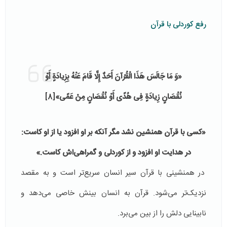
رفع کوردلی با قرآن
«وَ مَا جَالَسَ هَذَا الْقُرْآنَ أَحَدٌ إِلَّا قَامَ‏ عَنْهُ‏ بِزِیادَةٍ أَوْ
نُقْصَانٍ‏ زِیادَةٍ فِی هُدًى أَوْ نُقْصَانٍ مِنْ عَمًى‏»
[8]
«کسی با قرآن همنشین نشد مگر آنکه بر او افزود یا از او کاست:
در هدایت او افزود و از کوردلی و گمراهی‌اش کاست.»
در همنشینی با قرآن سیر انسان سریع‌تر است و به مقصد
نزدیک‌تر می‌شود. قرآن به انسان بینش خاصی می‌دهد و
نابینایی دلش را از بین می‌برد.