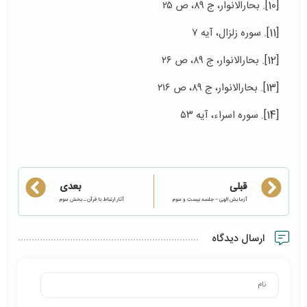
[10]
. بحارالانوار، ج ۸۹، ص ۲۵
[11]
. سوره زلزال، آیه ۷
[12]
. بحارالانوار، ج ۸۹، ص ۲۶
[13]
. بحارالانوار، ج ۸۹، ص ۲۱۶
[14]
. سوره اسراء، آیه ۵۳
قبلی
بعدی
آزمایش الهی – جلسه بیست و سوم
آثار ارتباط با قرآن ـ بخش سوم
ارسال دیدگاه