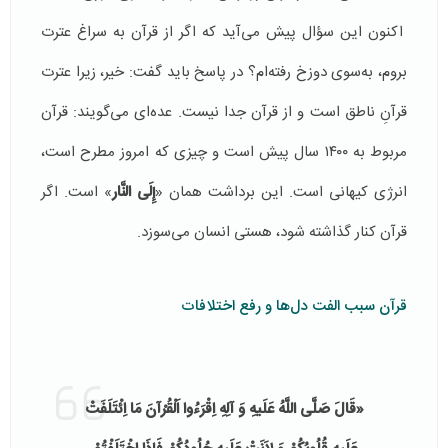
اکنون این سؤال پیش می‌آید که اگر از قرآن به سراغ عترت
بروم، به‌سوی دوزخ رفته‌ام؟ در پاسخ باید گفت: خیر، زیرا عترت
قرآنِ ناطق است و از قرآن جدا نیست. عده‌ای می‌گویند: قرآن
مربوط به ۱۴۰۰ سال پیش است و چیزی که امروز مطرح است،
انرژی کیهانی است. این برداشت همان «
إِلَى النَّار
» است. اگر
قرآن کنار گذاشته شود، هستی انسان می‌سوزد.
قرآن سبب الفت دل‌ها و رفع اختلافات
«قَالَ صَلَّى اللَّهُ عَلَیهِ وَ آلِهِ اِقْرَءُوا اَلْقُرْآنَ مَا اِئْتَلَفَتْ