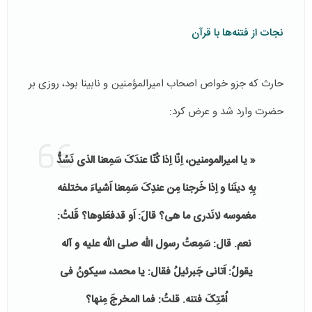
نجات از فتنه‌ها با قرآن
حارث که جزو خواص اصحاب امیرالمؤمنین و نابینا بود، روزی بر
حضرت وارد شد و عرض کرد:
« یا امیرالمومنین، اِنّا اِذا کُنّا عندَکَ سَمِعنا الذی نَسُدُّ
بِهِ دینَنا و اِذا خَرجنا مِن عندِکَ سَمِعنا اَشیاءَ مختلفه
مغموسه لانَدری ما هی؟ قالَ: اَو قدفعَلوها؟ قَلتُ:
نعم. قال: سَمِعتُ رسول الله صلی الله علیه و آله
یقولُ: اَتانی جَبرئیلُ فقال: یا محمد، سیکونُ فی
اُمّتِکَ فتنه. قلتُ: فما المخرجَ مِنها؟