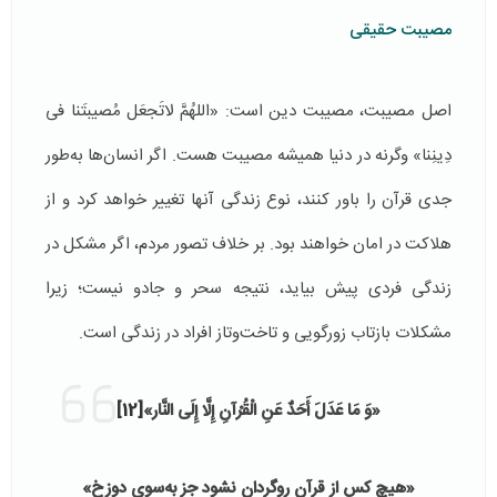
مصیبت حقیقی
اصل مصیبت، مصیبت دین است: «اللهُمَّ لاتَجعَل مُصیبتَنا فی
دِینِنا» وگرنه در دنیا همیشه مصیبت هست. اگر انسان‌ها به‌طور
جدی قرآن را باور کنند، نوع زندگی آنها تغییر خواهد کرد و از
هلاکت در امان خواهند بود. بر خلاف تصور مردم، اگر مشکل در
زندگی فردی پیش بیاید، نتیجه سحر و جادو نیست؛ زیرا
مشکلات بازتاب زورگویی و تاخت‌وتاز افراد در زندگی است.
«وَ مَا عَدَلَ‏ أَحَدٌ عَنِ‏ الْقُرْآنِ‏ إِلَّا إِلَى النَّار»
[12]
«هیچ کس از قرآن روگردان نشود جز به‌سوی دوزخ»