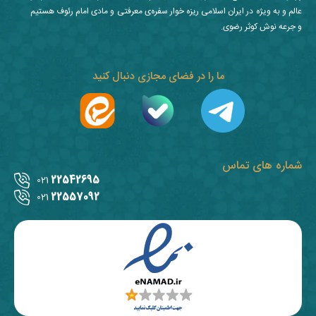
عالم و به ویژه در ایران اسلامی ریزه خوار سفره‌ی معرفتی و مادی امام رئوف هستیم
و جرعه نوش کوثر رضوی.
ما را در فضای مجازی دنبال کنید
شماره های تماس
22542695
021
22557092
021