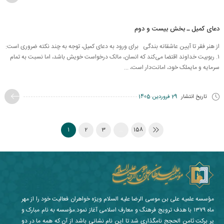
دعای کمیل ـ بخش بیست و دوم
از هنر فقر تا آیین عاشقانه بندگی برای ورود به دعای کمیل، توجه به چند نکته ضروری است:
۱. ربوبیت خداوند اقتضا می‌کند که انسان، مالک درخواست خویش باشد، اما نسبت به تمام
سرمایه و مایملک خود، امانت‌دار است، ...
تاریخ انتشار
29 فروردین 1405
1
2
3
…
158
مؤسسه علمیه علی بن موسی الرضا علیه السلام ویژه خواهران فعالیت خود را از مهر
ماه ۱۳۷۹ با هدف ترویج فرهنگ و معارف اسلامی آغاز نمود.مؤسسه به نام مبارک و
پر برکت ثامن الحجج نامگذاری شد تا این نام نشانی باشد از آن که همه ما در دو