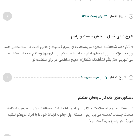
تاریخ انتشار
29 اردیبهشت 1405
شرح دعای کمیل ـ بخش بیست و پنجم
«اَللّهُمَّ عَظُمَ سُلْطانُكَ» «معبود من،سلطنت تو بسیار گسترده و عظیم است.» سلطنت بی‌همتا
و رعیت عزتمند از زبان مطهر امام سجاد علیه‌السلام در دعای چهل‌وهفتم صحیفه سجّادیه
می‌آموزیم: «لَمْ یقُمْ لِسُلْطَانِک سُلْطَانٌ» «هیچ سلطانی در برابر سلطنت تو ...
تاریخ انتشار
27 اردیبهشت 1405
دستاوردهای ماندگار ـ بخش هشتم
دو راهکار عملی برای سلامت اخلاقی و روانی ابتدا به دو مسئلۀ کاربردی و سپس به ادامۀ
مبحث جلسات گذشته می‌پردازیم. مسئلۀ اول: چگونه ارتباط خود را با افراد دروغگو تنظیم
کنیم؟ در پاسخ باید گفت: اولاً ...