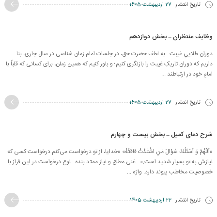
تاریخ انتشار
27 اردیبهشت 1405
وظایف منتظران ـ بخش دوازدهم
دوران طلاییِ غیبت به لطفِ حضرت حق، در جلسات امام زمان شناسی در سال جاری، بنا
داریم که دورانِ تاریکِ غیبت را بازنگری کنیم؛ و باور کنیم که همین زمان، برای کسانی که قلباً با
امامِ خود در ارتباطند ...
تاریخ انتشار
27 اردیبهشت 1405
شرح دعای کمیل ـ بخش بیست و چهارم
«اَللّهُمَّ وَ اَسْئَلُكَ سُؤالَ مَنِ اشْتَدَّتْ فاقَتُهُ» «خدایا، از تو درخواست می‌کنم درخواست کسی که
نیازش به تو بسیار شدید است.» غنی مطلق و نیاز ممتد بنده نوع درخواست در این فراز با
خصوصیت مخاطب پیوند دارد. واژه ...
تاریخ انتشار
22 اردیبهشت 1405