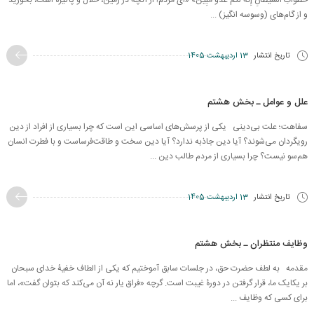
خُطُوَاتِ الشَّیطَانِ إِنَّهُ لَكُمْ عَدُوٌّ مُّبِینٌ» «اى مردم! از آنچه در زمین، حلال و پاكیزه است، بخورید
و از گام‌هاى (وسوسه انگیز) ...
تاریخ انتشار
13 اردیبهشت 1405
علل و عوامل ـ بخش هشتم
سفاهت؛ علت بی‌دینی یکی از پرسش‌های اساسی این است که چرا بسیاری از افراد از دین
رویگردان می‌شوند؟ آیا دین جاذبه ندارد؟ آیا دین سخت و طاقت‌فرساست و با فطرت انسان
هم‌سو نیست؟ چرا بسیاری از مردم طالب دین ...
تاریخ انتشار
13 اردیبهشت 1405
وظایف منتظران ـ بخش هشتم
مقدمه به لطف حضرت حق، در جلسات سابق آموختیم که یکی از الطاف خفیۀ خدای سبحان
بر یکایک ما، قرار گرفتن در دورۀ غیبت است. گرچه «فراق یار نه آن می‌کند که بتوان گفت»، اما
برای کسی که وظایف ...