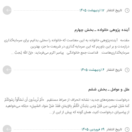
تاریخ انتشار
12 اردیبهشت 1405
آینده پژوهی خانواده ـ بخش چهارم
مقدمه آینده‌پژوهی خانواده به این معناست که خانواده را محلی بدانیم برای سرمایه‌گذاری
درازمدت و بر این باوریم که این سرمایه گذاری در شریعت ما جزء بهترین
سرمایه‌گذاری‌هاست. قداست جمع خانوادگی پیامبر اکرم می‌فرماید: «إنَّ اللّهَ يُحِبُّ ...
تاریخ انتشار
6 اردیبهشت 1405
علل و عوامل ـ بخش ششم
درخواست معجزه‌های جدید؛ نشانه انحراف از صراط مستقیم «أَمْ تُرِيدُونَ أَن تَسْأَلُواْ رَسُولَكُمْ
كَمَا سُئِلَ مُوسَى مِن قَبْلُ وَمَن يَتَبَدَّلِ الْكُفْرَ بِالإِيمَانِ فَقَدْ ضَلَّ سَوَاء السَّبِيلِ» «بلکه می‌خواهید
از پیامبرتان درخواست کنید، همان گونه که پیش از این از ...
تاریخ انتشار
29 فروردین 1405