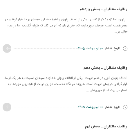
وظایف منتظران ـ بخش یازدهم
پنهان، اما نزدیک‌تر از نفس یکی از الطافِ پنهان و لطیفِ خدای سبحان بر ما، قرار گرفتن در
عصر غیبت است. هرچند باور داریم که: «فراق یار، نه آن می‌کند که بتوان گفت.» اما در عین
حال، بر ...
تاریخ انتشار
20 اردیبهشت 1405
وظایف منتظران ـ بخش دهم
الطاف پنهان الهی در عصر غیبت یکی از الطاف پنهان خداوند سبحان نسبت به هر یک از ما،
قرار گرفتن در زمان غیبت است. هرچند در نگاه نخست، دوران غیبت از تلخ‌ترین دوره‌ها به
شمار می‌رود، اما از دریچه‌ای ...
تاریخ انتشار
20 اردیبهشت 1405
وظایف منتظران ـ بخش نهم