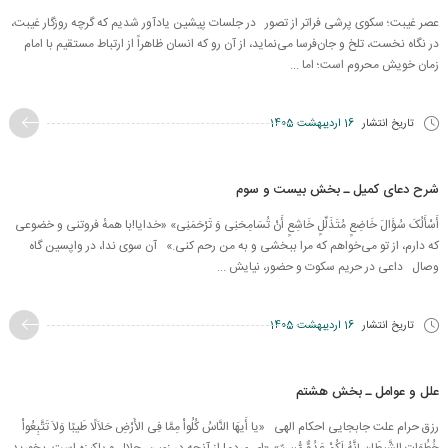
عصر غیبت؛ سکوی پرشی فراتر از تصور در جلسات پیشین یادآور شدیم که گرچه روزگار غیبت،
در نگاه نخست، تلخ و جان‌فرسا می‌نماید، از آن رو که انسان ظاهراً از ارتباط مستقیم با امام
زمان خویش محروم است؛ اما ...
تاریخ انتشار
16 اردیبهشت 1405
شرح دعای کمیل ـ بخش بیست و سوم
أَسْأَلُکَ سُؤَالَ خَاضِعٍ مُتَذَلِّلٍ خَاشِعٍ ‏أَنْ تُسَامِحَنِی وَ تَرْحَمَنِی» «خدایا!با همهٔ فروتنی و خضوعی
که دارم، از تو می‌خواهم که مرا ببخشی و به من رحم کنی.» آن سوی ندا، در واپسین گاه
وصال داعی در حریم سکوت و حضور، نیایش ...
تاریخ انتشار
16 اردیبهشت 1405
علل و عوامل ـ بخش هشتم
رزق حرام علت جابجایی احکام الهی «یا أَیهَا النَّاسُ كُلُواْ مِمَّا فِی الأَرْضِ حَلاَلًا طَیبًا وَلاَ تَتَّبِعُواْ